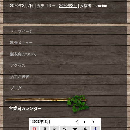
2020年8月7日
|
カテゴリー :
2020年8月
|
投稿者 : kamian
トップページ
料金メニュー
髪衣庵について
アクセス
店主ご挨拶
ブログ
営業日カレンダー
2026年 8月
日
月
火
水
木
金
土